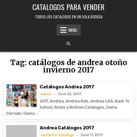
Skip
CATALOGOS PARA VENDER
to
content
TODOS LOS CATALOGOS EN UN SOLA BODEGA
MENU
Tag:
catálogos de andrea otoño
invierno 2017
Catálogos Andrea 2017
admin
June 22, 2017
2017, Andrea, Andrea Kids, Andrea USA, Back To
School, Botas y Botines,Catalogos, Dama
Cerrado, Dama…
Andrea Catálogos 2017
Venta Por Catalogo
June 17, 2017