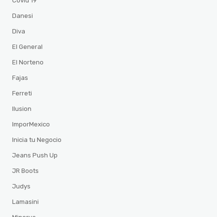
Covid 19
Danesi
Diva
El General
El Norteno
Fajas
Ferreti
Ilusion
ImporMexico
Inicia tu Negocio
Jeans Push Up
JR Boots
Judys
Lamasini