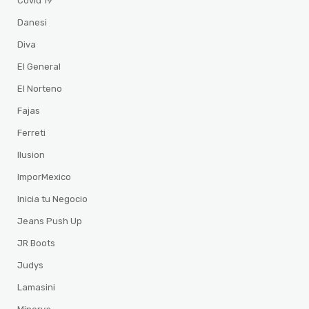
Covid 19
Danesi
Diva
El General
El Norteno
Fajas
Ferreti
Ilusion
ImporMexico
Inicia tu Negocio
Jeans Push Up
JR Boots
Judys
Lamasini