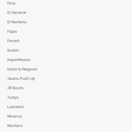
Diva
El General
El Norteno
Fajas
Ferreti
Ilusion
ImporMexico
Inicia tu Negocio
Jeans Push Up
JR Boots
Judys
Lamasini
Minerva
Montero