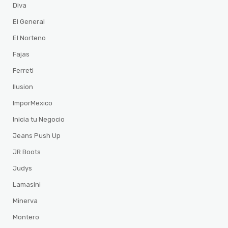
Diva
El General
El Norteno
Fajas
Ferreti
Ilusion
ImporMexico
Inicia tu Negocio
Jeans Push Up
JR Boots
Judys
Lamasini
Minerva
Montero