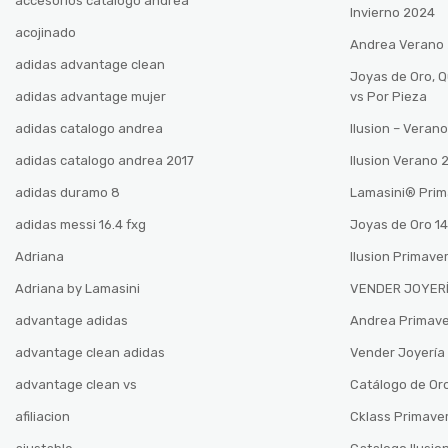
accesorios catalogo andrea
Invierno 2024
acojinado
Andrea Verano
adidas advantage clean
Joyas de Oro, 
adidas advantage mujer
vs Por Pieza
adidas catalogo andrea
Ilusion – Vera
adidas catalogo andrea 2017
Ilusion Verano
adidas duramo 8
Lamasini®️ Pri
adidas messi 16.4 fxg
Joyas de Oro 14
Adriana
Ilusion Primave
Adriana by Lamasini
VENDER JOYERÍ
advantage adidas
Andrea Primav
advantage clean adidas
Vender Joyería 
advantage clean vs
Catálogo de Oro
afiliacion
Cklass Primave