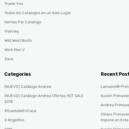
Thank You
Todos los Catalogos en un Solo Lugar
Ventas Por Catalogo
Vianney
Wild West Boots
Work Men V
Zava
Categories
Recent Pos
(NUEVO) Catálogo Andrea
Lamasini® Prim
(NUEVO) Catálogo Andrea Ofertas HOT SALE
Ilusión Primave
2018
Andrea Primav
#QuedateEnCasa
Cklass Primave
2 Angelitos
Impone en Est