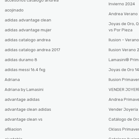
accesorios catalogo andrea
Invierno 2024
acojinado
Andrea Verano
adidas advantage clean
Joyas de Oro, 
adidas advantage mujer
vs Por Pieza
adidas catalogo andrea
Ilusion – Vera
adidas catalogo andrea 2017
Ilusion Verano
adidas duramo 8
Lamasini®️ Pri
adidas messi 16.4 fxg
Joyas de Oro 14
Adriana
Ilusion Primave
Adriana by Lamasini
VENDER JOYERÍ
advantage adidas
Andrea Primav
advantage clean adidas
Vender Joyería 
advantage clean vs
Catálogo de Oro
afiliacion
Cklass Primave