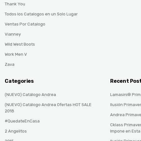
Thank You
Todos los Catalogos en un Solo Lugar
Ventas Por Catalogo
Vianney
Wild West Boots
Work Men V
Zava
Categories
Recent Pos
(NUEVO) Catálogo Andrea
Lamasini® Prim
(NUEVO) Catálogo Andrea Ofertas HOT SALE
Ilusión Primave
2018
Andrea Primav
#QuedateEnCasa
Cklass Primave
2 Angelitos
Impone en Est