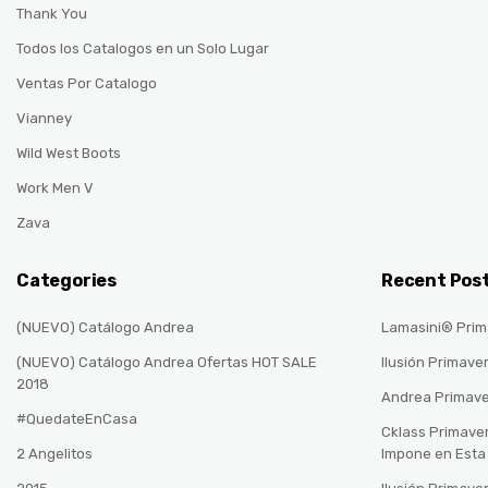
Thank You
Todos los Catalogos en un Solo Lugar
Ventas Por Catalogo
Vianney
Wild West Boots
Work Men V
Zava
Categories
Recent Pos
(NUEVO) Catálogo Andrea
Lamasini® Prim
(NUEVO) Catálogo Andrea Ofertas HOT SALE
Ilusión Primave
2018
Andrea Primav
#QuedateEnCasa
Cklass Primave
2 Angelitos
Impone en Est