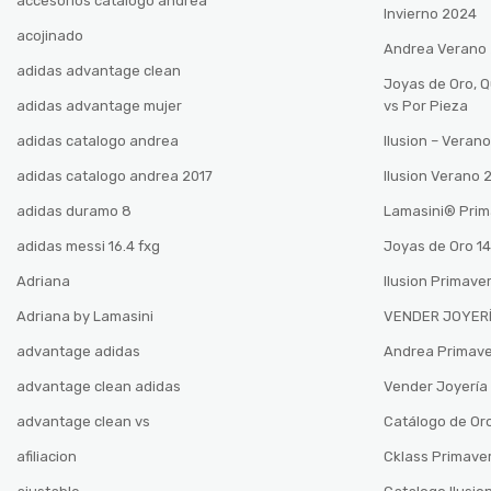
accesorios catalogo andrea
Invierno 2024
acojinado
Andrea Verano
adidas advantage clean
Joyas de Oro, 
adidas advantage mujer
vs Por Pieza
adidas catalogo andrea
Ilusion – Vera
adidas catalogo andrea 2017
Ilusion Verano
adidas duramo 8
Lamasini®️ Pri
adidas messi 16.4 fxg
Joyas de Oro 14
Adriana
Ilusion Primave
Adriana by Lamasini
VENDER JOYERÍ
advantage adidas
Andrea Primav
advantage clean adidas
Vender Joyería 
advantage clean vs
Catálogo de Oro
afiliacion
Cklass Primave