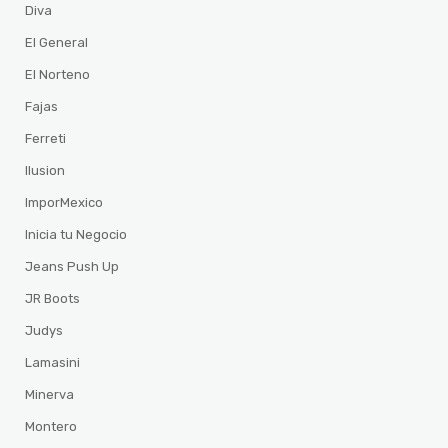
Diva
El General
El Norteno
Fajas
Ferreti
Ilusion
ImporMexico
Inicia tu Negocio
Jeans Push Up
JR Boots
Judys
Lamasini
Minerva
Montero