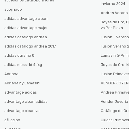
accesorios catalogo andrea
Invierno 2024
acojinado
Andrea Verano
adidas advantage clean
Joyas de Oro, 
adidas advantage mujer
vs Por Pieza
adidas catalogo andrea
Ilusion – Vera
adidas catalogo andrea 2017
Ilusion Verano
adidas duramo 8
Lamasini®️ Pri
adidas messi 16.4 fxg
Joyas de Oro 14
Adriana
Ilusion Primave
Adriana by Lamasini
VENDER JOYERÍ
advantage adidas
Andrea Primav
advantage clean adidas
Vender Joyería 
advantage clean vs
Catálogo de Oro
afiliacion
Cklass Primave