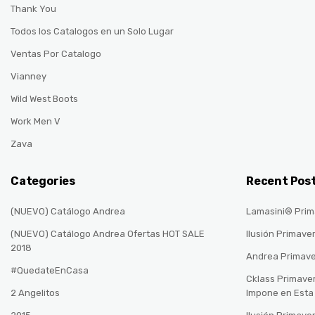
Thank You
Todos los Catalogos en un Solo Lugar
Ventas Por Catalogo
Vianney
Wild West Boots
Work Men V
Zava
Categories
Recent Pos
(NUEVO) Catálogo Andrea
Lamasini® Prim
(NUEVO) Catálogo Andrea Ofertas HOT SALE
Ilusión Primave
2018
Andrea Primav
#QuedateEnCasa
Cklass Primave
2 Angelitos
Impone en Est