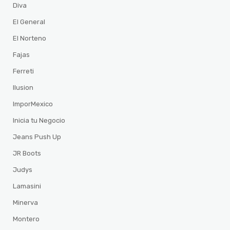
Diva
El General
El Norteno
Fajas
Ferreti
Ilusion
ImporMexico
Inicia tu Negocio
Jeans Push Up
JR Boots
Judys
Lamasini
Minerva
Montero