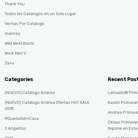
Thank You
Todos los Catalogos en un Solo Lugar
Ventas Por Catalogo
Vianney
Wild West Boots
Work Men V
Zava
Categories
Recent Pos
(NUEVO) Catálogo Andrea
Lamasini® Prim
(NUEVO) Catálogo Andrea Ofertas HOT SALE
Ilusión Primave
2018
Andrea Primav
#QuedateEnCasa
Cklass Primave
2 Angelitos
Impone en Est