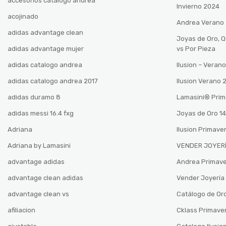
accesorios catalogo andrea
Invierno 2024
acojinado
Andrea Verano
adidas advantage clean
Joyas de Oro, 
adidas advantage mujer
vs Por Pieza
adidas catalogo andrea
Ilusion – Vera
adidas catalogo andrea 2017
Ilusion Verano
adidas duramo 8
Lamasini®️ Pri
adidas messi 16.4 fxg
Joyas de Oro 14
Adriana
Ilusion Primave
Adriana by Lamasini
VENDER JOYERÍ
advantage adidas
Andrea Primav
advantage clean adidas
Vender Joyería 
advantage clean vs
Catálogo de Oro
afiliacion
Cklass Primave