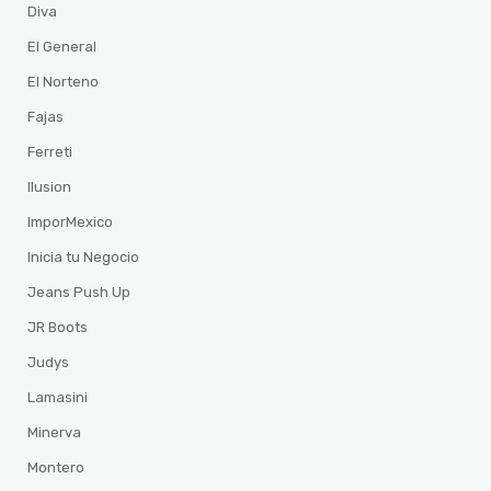
Diva
El General
El Norteno
Fajas
Ferreti
Ilusion
ImporMexico
Inicia tu Negocio
Jeans Push Up
JR Boots
Judys
Lamasini
Minerva
Montero