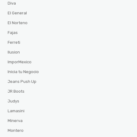
Diva
El General
El Norteno
Fajas
Ferreti
Ilusion
ImporMexico
Inicia tu Negocio
Jeans Push Up
JR Boots
Judys
Lamasini
Minerva
Montero