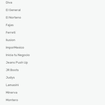
Diva
El General
El Norteno
Fajas
Ferreti
Ilusion
ImporMexico
Inicia tu Negocio
Jeans Push Up
JR Boots
Judys
Lamasini
Minerva
Montero