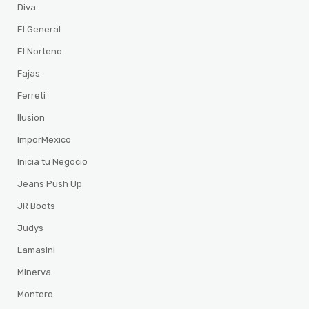
Diva
El General
El Norteno
Fajas
Ferreti
Ilusion
ImporMexico
Inicia tu Negocio
Jeans Push Up
JR Boots
Judys
Lamasini
Minerva
Montero