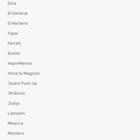
Diva
El General
El Norteno
Fajas
Ferreti
Ilusion
ImporMexico
Inicia tu Negocio
Jeans Push Up
JR Boots
Judys
Lamasini
Minerva
Montero