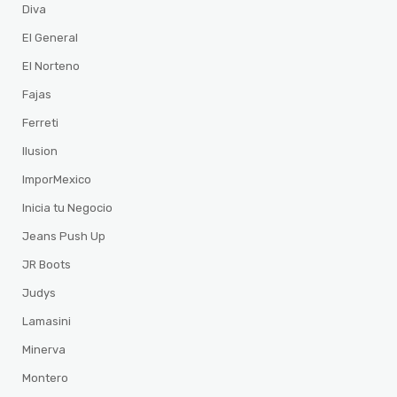
Diva
El General
El Norteno
Fajas
Ferreti
Ilusion
ImporMexico
Inicia tu Negocio
Jeans Push Up
JR Boots
Judys
Lamasini
Minerva
Montero