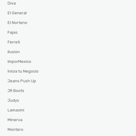
Diva
El General
El Norteno
Fajas
Ferreti
Ilusion
ImporMexico
Inicia tu Negocio
Jeans Push Up
JR Boots
Judys
Lamasini
Minerva
Montero