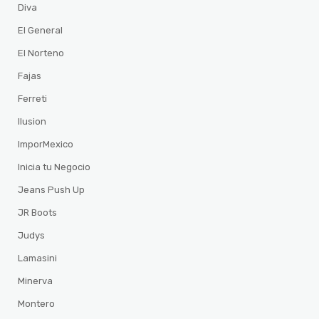
Diva
El General
El Norteno
Fajas
Ferreti
Ilusion
ImporMexico
Inicia tu Negocio
Jeans Push Up
JR Boots
Judys
Lamasini
Minerva
Montero