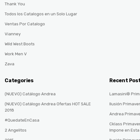
Thank You
Todos los Catalogos en un Solo Lugar
Ventas Por Catalogo
Vianney
Wild West Boots
Work Men V
Zava
Categories
Recent Pos
(NUEVO) Catálogo Andrea
Lamasini® Prim
(NUEVO) Catálogo Andrea Ofertas HOT SALE
Ilusión Primave
2018
Andrea Primav
#QuedateEnCasa
Cklass Primave
2 Angelitos
Impone en Est