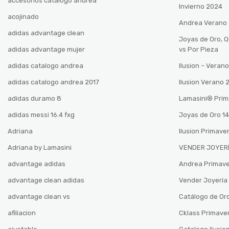
accesorios catalogo andrea
Invierno 2024
acojinado
Andrea Verano
adidas advantage clean
Joyas de Oro, 
adidas advantage mujer
vs Por Pieza
adidas catalogo andrea
Ilusion – Vera
adidas catalogo andrea 2017
Ilusion Verano
adidas duramo 8
Lamasini®️ Pri
adidas messi 16.4 fxg
Joyas de Oro 14
Adriana
Ilusion Primave
Adriana by Lamasini
VENDER JOYERÍ
advantage adidas
Andrea Primav
advantage clean adidas
Vender Joyería 
advantage clean vs
Catálogo de Oro
afiliacion
Cklass Primave