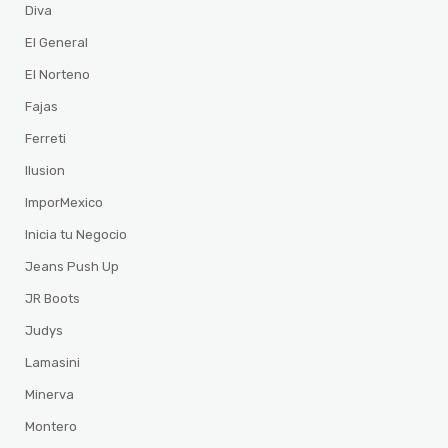
Diva
El General
El Norteno
Fajas
Ferreti
Ilusion
ImporMexico
Inicia tu Negocio
Jeans Push Up
JR Boots
Judys
Lamasini
Minerva
Montero