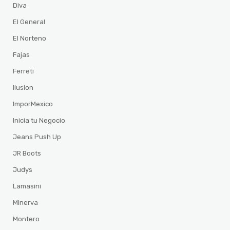
Diva
El General
El Norteno
Fajas
Ferreti
Ilusion
ImporMexico
Inicia tu Negocio
Jeans Push Up
JR Boots
Judys
Lamasini
Minerva
Montero