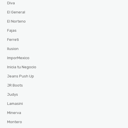
Diva
El General
El Norteno
Fajas
Ferreti
Ilusion
ImporMexico
Inicia tu Negocio
Jeans Push Up
JR Boots
Judys
Lamasini
Minerva
Montero