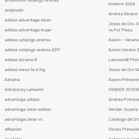
accesorios catalogo andrea
Invierno 2024
acojinado
Andrea Verano
adidas advantage clean
Joyas de Oro, 
adidas advantage mujer
vs Por Pieza
adidas catalogo andrea
Ilusion – Vera
adidas catalogo andrea 2017
Ilusion Verano
adidas duramo 8
Lamasini®️ Pri
adidas messi 16.4 fxg
Joyas de Oro 14
Adriana
Ilusion Primave
Adriana by Lamasini
VENDER JOYERÍ
advantage adidas
Andrea Primav
advantage clean adidas
Vender Joyería 
advantage clean vs
Catálogo de Oro
afiliacion
Cklass Primave