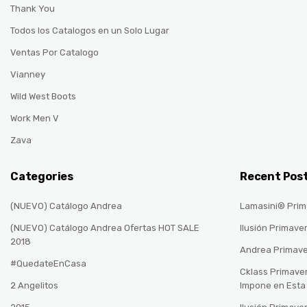
Thank You
Todos los Catalogos en un Solo Lugar
Ventas Por Catalogo
Vianney
Wild West Boots
Work Men V
Zava
Categories
Recent Pos
(NUEVO) Catálogo Andrea
Lamasini® Prim
(NUEVO) Catálogo Andrea Ofertas HOT SALE
Ilusión Primave
2018
Andrea Primav
#QuedateEnCasa
Cklass Primave
2 Angelitos
Impone en Est