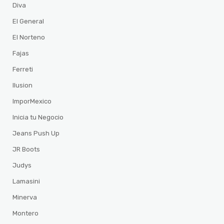
Diva
El General
El Norteno
Fajas
Ferreti
Ilusion
ImporMexico
Inicia tu Negocio
Jeans Push Up
JR Boots
Judys
Lamasini
Minerva
Montero