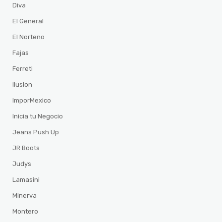
Diva
El General
El Norteno
Fajas
Ferreti
Ilusion
ImporMexico
Inicia tu Negocio
Jeans Push Up
JR Boots
Judys
Lamasini
Minerva
Montero