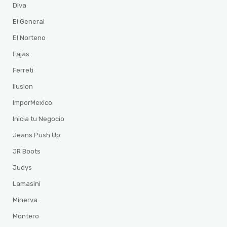
Diva
El General
El Norteno
Fajas
Ferreti
Ilusion
ImporMexico
Inicia tu Negocio
Jeans Push Up
JR Boots
Judys
Lamasini
Minerva
Montero