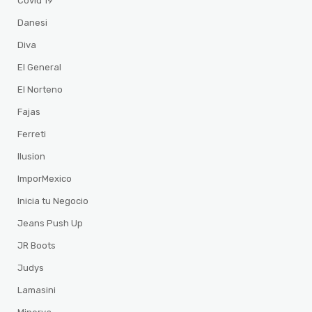
Covid 19
Danesi
Diva
El General
El Norteno
Fajas
Ferreti
Ilusion
ImporMexico
Inicia tu Negocio
Jeans Push Up
JR Boots
Judys
Lamasini