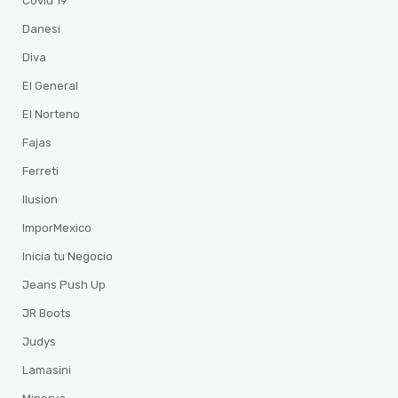
Covid 19
Danesi
Diva
El General
El Norteno
Fajas
Ferreti
Ilusion
ImporMexico
Inicia tu Negocio
Jeans Push Up
JR Boots
Judys
Lamasini