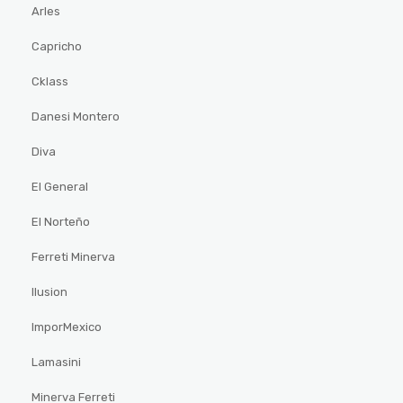
Arles
Capricho
Cklass
Danesi Montero
Diva
El General
El Norteño
Ferreti Minerva
Ilusion
ImporMexico
Lamasini
Minerva Ferreti