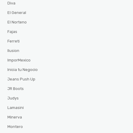
Diva
El General
El Norteno
Fajas
Ferreti
Ilusion
ImporMexico
Inicia tu Negocio
Jeans Push Up
JR Boots
Judys
Lamasini
Minerva
Montero