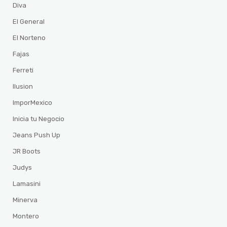
Diva
El General
El Norteno
Fajas
Ferreti
Ilusion
ImporMexico
Inicia tu Negocio
Jeans Push Up
JR Boots
Judys
Lamasini
Minerva
Montero