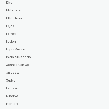
Diva
El General
El Norteno
Fajas
Ferreti
Ilusion
ImporMexico
Inicia tu Negocio
Jeans Push Up
JR Boots
Judys
Lamasini
Minerva
Montero