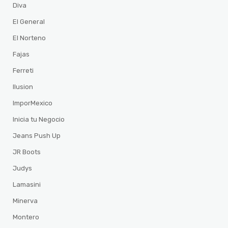
Diva
El General
El Norteno
Fajas
Ferreti
Ilusion
ImporMexico
Inicia tu Negocio
Jeans Push Up
JR Boots
Judys
Lamasini
Minerva
Montero