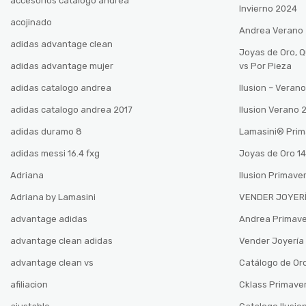
accesorios catalogo andrea
Invierno 2024
acojinado
Andrea Verano
adidas advantage clean
Joyas de Oro, 
adidas advantage mujer
vs Por Pieza
adidas catalogo andrea
Ilusion – Vera
adidas catalogo andrea 2017
Ilusion Verano
adidas duramo 8
Lamasini®️ Pri
adidas messi 16.4 fxg
Joyas de Oro 14
Adriana
Ilusion Primave
Adriana by Lamasini
VENDER JOYERÍ
advantage adidas
Andrea Primav
advantage clean adidas
Vender Joyería 
advantage clean vs
Catálogo de Oro
afiliacion
Cklass Primave