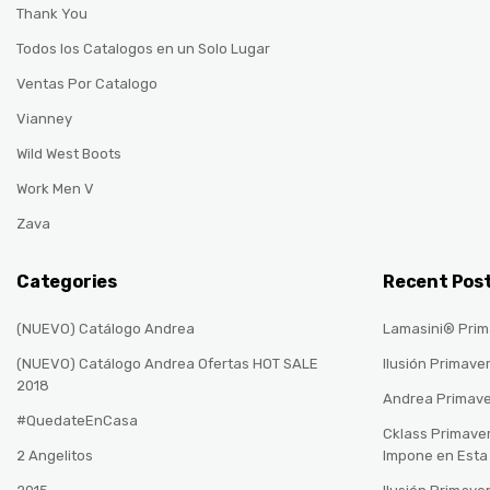
Thank You
Todos los Catalogos en un Solo Lugar
Ventas Por Catalogo
Vianney
Wild West Boots
Work Men V
Zava
Categories
Recent Pos
(NUEVO) Catálogo Andrea
Lamasini® Prim
(NUEVO) Catálogo Andrea Ofertas HOT SALE
Ilusión Primave
2018
Andrea Primav
#QuedateEnCasa
Cklass Primave
2 Angelitos
Impone en Est