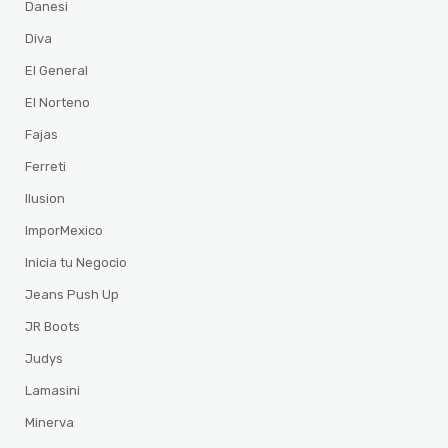
Danesi
Diva
El General
El Norteno
Fajas
Ferreti
Ilusion
ImporMexico
Inicia tu Negocio
Jeans Push Up
JR Boots
Judys
Lamasini
Minerva