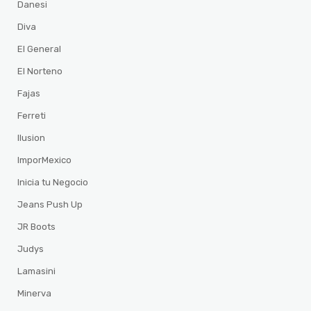
Danesi
Diva
El General
El Norteno
Fajas
Ferreti
Ilusion
ImporMexico
Inicia tu Negocio
Jeans Push Up
JR Boots
Judys
Lamasini
Minerva