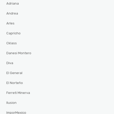
Adriana
Andrea
Arles
Capricho
Cklass
Danesi Montero
Diva
El General
El Norteño
Ferreti Minerva
Ilusion
ImporMexico