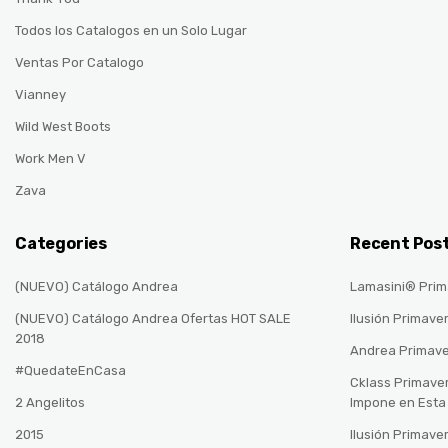
Todos los Catalogos en un Solo Lugar
Ventas Por Catalogo
Vianney
Wild West Boots
Work Men V
Zava
Categories
Recent Pos
(NUEVO) Catálogo Andrea
Lamasini® Prim
(NUEVO) Catálogo Andrea Ofertas HOT SALE
Ilusión Primave
2018
Andrea Primav
#QuedateEnCasa
Cklass Primave
2 Angelitos
Impone en Est
2015
Ilusión Primave