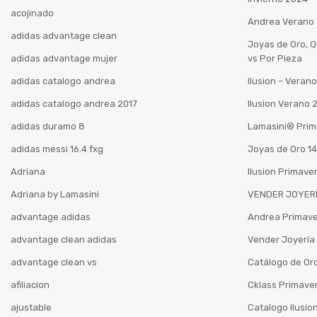
acojinado
Andrea Verano
adidas advantage clean
Joyas de Oro, 
adidas advantage mujer
vs Por Pieza
adidas catalogo andrea
Ilusion – Vera
adidas catalogo andrea 2017
Ilusion Verano
adidas duramo 8
Lamasini®️ Pri
adidas messi 16.4 fxg
Joyas de Oro 14
Adriana
Ilusion Primave
Adriana by Lamasini
VENDER JOYERÍ
advantage adidas
Andrea Primav
advantage clean adidas
Vender Joyería 
advantage clean vs
Catálogo de Oro
afiliacion
Cklass Primave
ajustable
Catalogo Ilusio