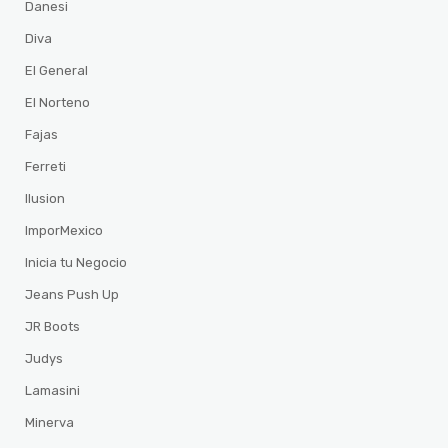
Danesi
Diva
El General
El Norteno
Fajas
Ferreti
Ilusion
ImporMexico
Inicia tu Negocio
Jeans Push Up
JR Boots
Judys
Lamasini
Minerva