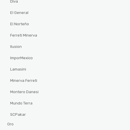
Diva
El General
El Norteño
Ferreti Minerva
Ilusion
ImporMexico
Lamasini
Minerva Ferreti
Montero Danesi
Mundo Terra
SCPakar
Oro