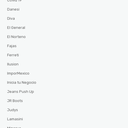
Covid 19
Danesi
Diva
El General
El Norteno
Fajas
Ferreti
Ilusion
ImporMexico
Inicia tu Negocio
Jeans Push Up
JR Boots
Judys
Lamasini