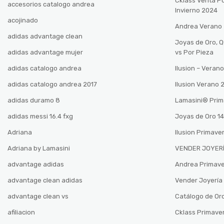
Cklass Venta P
accesorios catalogo andrea
Invierno 2024
acojinado
Andrea Verano
adidas advantage clean
Joyas de Oro, 
adidas advantage mujer
vs Por Pieza
adidas catalogo andrea
Ilusion – Vera
adidas catalogo andrea 2017
Ilusion Verano
adidas duramo 8
Lamasini®️ Pri
adidas messi 16.4 fxg
Joyas de Oro 14
Adriana
Ilusion Primave
Adriana by Lamasini
VENDER JOYERÍ
advantage adidas
Andrea Primav
advantage clean adidas
Vender Joyería 
advantage clean vs
Catálogo de Oro
afiliacion
Cklass Primave