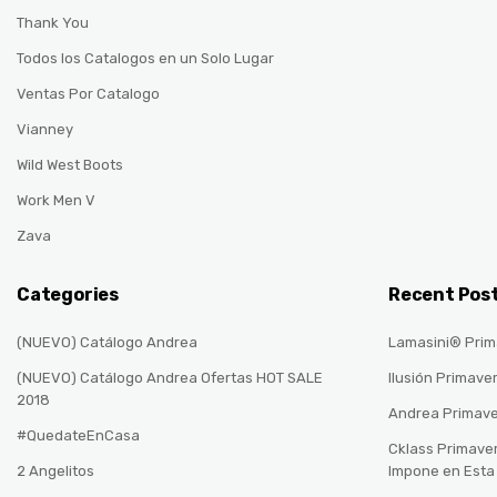
Thank You
Todos los Catalogos en un Solo Lugar
Ventas Por Catalogo
Vianney
Wild West Boots
Work Men V
Zava
Categories
Recent Pos
(NUEVO) Catálogo Andrea
Lamasini® Prim
(NUEVO) Catálogo Andrea Ofertas HOT SALE
Ilusión Primave
2018
Andrea Primav
#QuedateEnCasa
Cklass Primave
2 Angelitos
Impone en Est