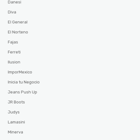
Danesi
Diva
El General
El Norteno
Fajas
Ferreti
Ilusion
ImporMexico
Inicia tu Negocio
Jeans Push Up
JR Boots
Judys
Lamasini
Minerva