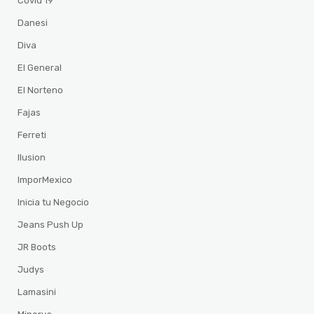
Covid 19
Danesi
Diva
El General
El Norteno
Fajas
Ferreti
Ilusion
ImporMexico
Inicia tu Negocio
Jeans Push Up
JR Boots
Judys
Lamasini