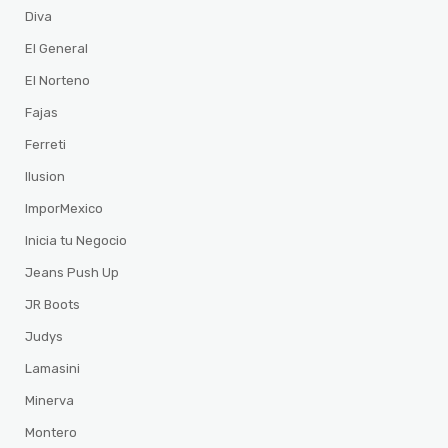
Diva
El General
El Norteno
Fajas
Ferreti
Ilusion
ImporMexico
Inicia tu Negocio
Jeans Push Up
JR Boots
Judys
Lamasini
Minerva
Montero