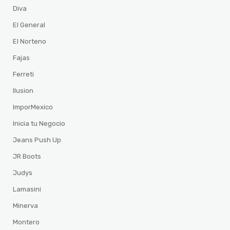
Diva
El General
El Norteno
Fajas
Ferreti
Ilusion
ImporMexico
Inicia tu Negocio
Jeans Push Up
JR Boots
Judys
Lamasini
Minerva
Montero