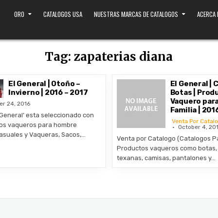
ORO
CATALOGOS USA
NUESTRAS MARCAS DE CATALOGOS
ACERCA
Tag:
zapaterias diana
El General | Otoño –
El General | 
Invierno | 2016 – 2017
Botas | Prod
Vaquero para
er 24, 2016
Familia | 201
l General’ esta seleccionado con
Venta Por Catal
tos vaqueros para hombre
October 4, 20
asuales y Vaqueras, Sacos,…
Venta por Catalogo (Catalogos P
Productos vaqueros como botas, 
texanas, camisas, pantalones y…