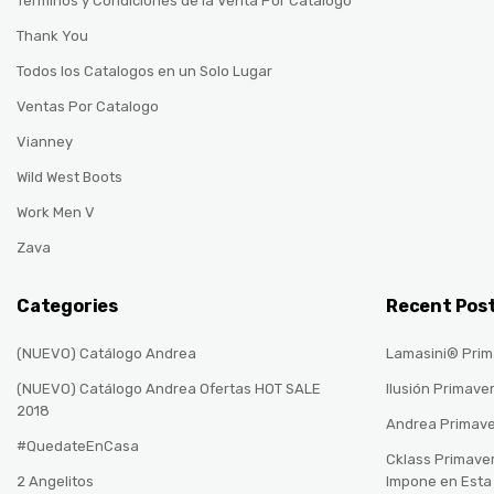
Terminos y Condiciones de la Venta Por Catalogo
Thank You
Todos los Catalogos en un Solo Lugar
Ventas Por Catalogo
Vianney
Wild West Boots
Work Men V
Zava
Categories
Recent Pos
(NUEVO) Catálogo Andrea
Lamasini® Prim
(NUEVO) Catálogo Andrea Ofertas HOT SALE
Ilusión Primave
2018
Andrea Primav
#QuedateEnCasa
Cklass Primave
2 Angelitos
Impone en Est