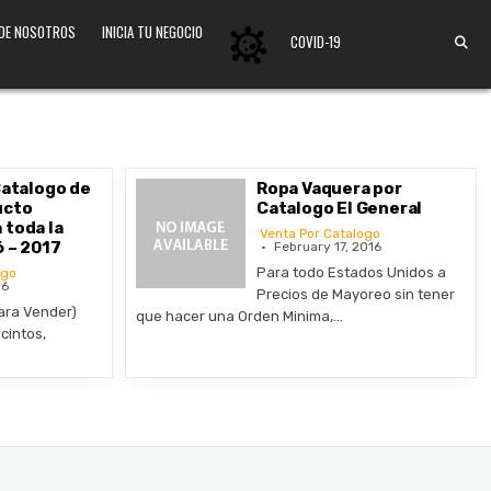
 DE NOSOTROS
INICIA TU NEGOCIO
COVID-19
Catalogo de
Ropa Vaquera por
ucto
Catalogo El General
 toda la
Venta Por Catalogo
6 – 2017
February 17, 2016
Para todo Estados Unidos a
ogo
16
Precios de Mayoreo sin tener
ara Vender)
que hacer una Orden Minima,…
cintos,