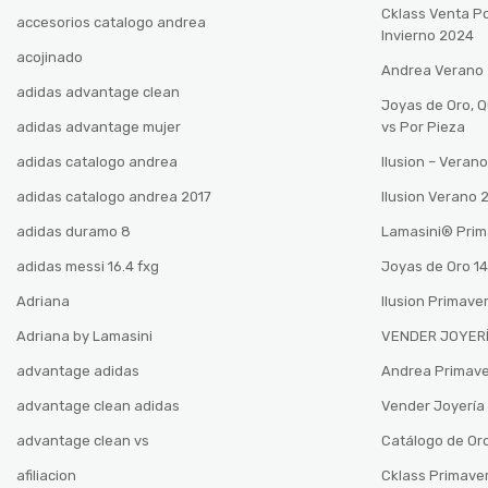
Cklass Venta P
accesorios catalogo andrea
Invierno 2024
acojinado
Andrea Verano
adidas advantage clean
Joyas de Oro, 
adidas advantage mujer
vs Por Pieza
adidas catalogo andrea
Ilusion – Vera
adidas catalogo andrea 2017
Ilusion Verano
adidas duramo 8
Lamasini®️ Pri
adidas messi 16.4 fxg
Joyas de Oro 14
Adriana
Ilusion Primave
Adriana by Lamasini
VENDER JOYERÍ
advantage adidas
Andrea Primav
advantage clean adidas
Vender Joyería 
advantage clean vs
Catálogo de Oro
afiliacion
Cklass Primave