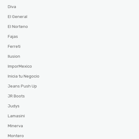
Diva
El General
El Norteno
Fajas
Ferreti
Ilusion
ImporMexico
Inicia tu Negocio
Jeans Push Up
JR Boots
Judys
Lamasini
Minerva
Montero