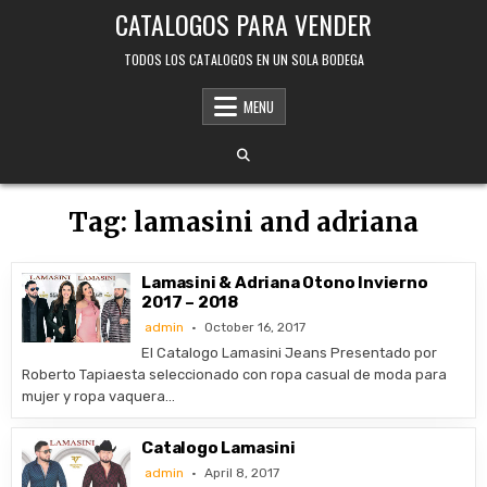
Skip
CATALOGOS PARA VENDER
to
content
TODOS LOS CATALOGOS EN UN SOLA BODEGA
MENU
Tag:
lamasini and adriana
Lamasini & Adriana Otono Invierno
2017 – 2018
admin
October 16, 2017
El Catalogo Lamasini Jeans Presentado por
Roberto Tapiaesta seleccionado con ropa casual de moda para
mujer y ropa vaquera…
Catalogo Lamasini
admin
April 8, 2017