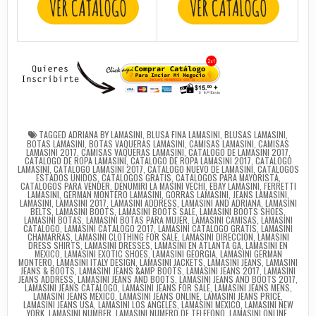
TAGGED
ADRIANA BY LAMASINI
,
BLUSA FINA LAMASINI
,
BLUSAS LAMASINI
,
BOTAS LAMASINI
,
BOTAS VAQUERAS LAMASINI
,
CAMISAS LAMASINI
,
CAMISAS
LAMASINI 2017
,
CAMISAS VAQUERAS LAMASINI
,
CATALOGO DE LAMASINI 2017
,
CATALOGO DE ROPA LAMASINI
,
CATALOGO DE ROPA LAMASINI 2017
,
CATALOGO
LAMASINI
,
CATALOGO LAMASINI 2017
,
CATALOGO NUEVO DE LAMASINI
,
CATALOGOS
ESTADOS UNIDOS
,
CATALOGOS GRATIS
,
CATALOGOS PARA MAYORISTA
,
CATALOGOS PARA VENDER
,
DENUMIRI LA MASINI VECHI
,
EBAY LAMASINI
,
FERRETTI
LAMASINI
,
GERMAN MONTERO LAMASINI
,
GORRAS LAMASINI
,
JEANS LAMASINI
,
LAMASINI
,
LAMASINI 2017
,
LAMASINI ADDRESS
,
LAMASINI AND ADRIANA
,
LAMASINI
BELTS
,
LAMASINI BOOTS
,
LAMASINI BOOTS SALE
,
LAMASINI BOOTS SHOES
,
LAMASINI BOTAS
,
LAMASINI BOTAS PARA MUJER
,
LAMASINI CAMISAS
,
LAMASINI
CATALOGO
,
LAMASINI CATALOGO 2017
,
LAMASINI CATALOGO GRATIS
,
LAMASINI
CHAMARRAS
,
LAMASINI CLOTHING FOR SALE
,
LAMASINI DIRECCION
,
LAMASINI
DRESS SHIRTS
,
LAMASINI DRESSES
,
LAMASINI EN ATLANTA GA
,
LAMASINI EN
MEXICO
,
LAMASINI EXOTIC SHOES
,
LAMASINI GEORGIA
,
LAMASINI GERMAN
MONTERO
,
LAMASINI ITALY DESIGN
,
LAMASINI JACKETS
,
LAMASINI JEANS
,
LAMASINI
JEANS & BOOTS
,
LAMASINI JEANS &AMP BOOTS
,
LAMASINI JEANS 2017
,
LAMASINI
JEANS ADDRESS
,
LAMASINI JEANS AND BOOTS
,
LAMASINI JEANS AND BOOTS 2017
,
LAMASINI JEANS CATALOGO
,
LAMASINI JEANS FOR SALE
,
LAMASINI JEANS MENS
,
LAMASINI JEANS MEXICO
,
LAMASINI JEANS ONLINE
,
LAMASINI JEANS PRICE
,
LAMASINI JEANS USA
,
LAMASINI LOS ANGELES
,
LAMASINI MEXICO
,
LAMASINI NEW
YORK
,
LAMASINI NUMBER
,
LAMASINI NUMERO DE TELEFONO
,
LAMASINI ONLINE
,