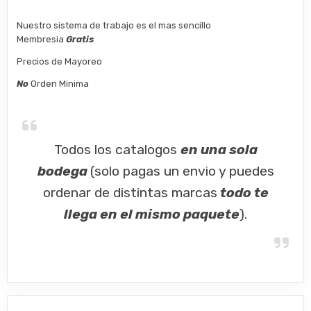
Nuestro sistema de trabajo es el mas sencillo
Membresia
Gratis
Precios de Mayoreo
No
Orden Minima
Todos los catalogos
en una sola
bodega
(solo pagas un envio y puedes
ordenar de distintas marcas
todo te
llega en el mismo paquete
).