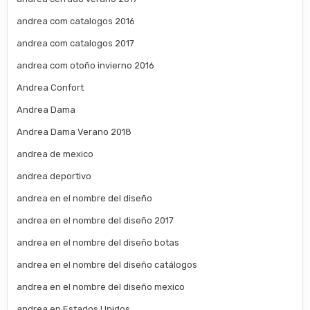
andrea com catalogos 2016
andrea com catalogos 2017
andrea com otoño invierno 2016
Andrea Confort
Andrea Dama
Andrea Dama Verano 2018
andrea de mexico
andrea deportivo
andrea en el nombre del diseño
andrea en el nombre del diseño 2017
andrea en el nombre del diseño botas
andrea en el nombre del diseño catálogos
andrea en el nombre del diseño mexico
andrea en Estados Unidos