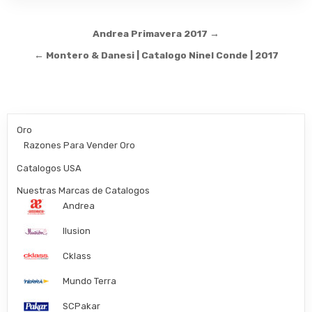
Post
Andrea Primavera 2017 →
navigation
← Montero & Danesi | Catalogo Ninel Conde | 2017
Oro
Razones Para Vender Oro
Catalogos USA
Nuestras Marcas de Catalogos
Andrea
Ilusion
Cklass
Mundo Terra
SCPakar