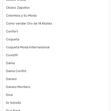
Cklass Zapatos
Colombia y Su Moda
Como vender Oro de 14 Kilates
Confort
Coqueta
Coqueta Moda Internacional
Covid19
Dama
Dama Confot
Danesi
Danesi Montero
Diva
Dr Scholls
Duo Pack