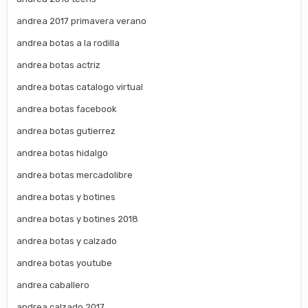
andrea 2017 primavera verano
andrea botas a la rodilla
andrea botas actriz
andrea botas catalogo virtual
andrea botas facebook
andrea botas gutierrez
andrea botas hidalgo
andrea botas mercadolibre
andrea botas y botines
andrea botas y botines 2018
andrea botas y calzado
andrea botas youtube
andrea caballero
andrea calzado 2017