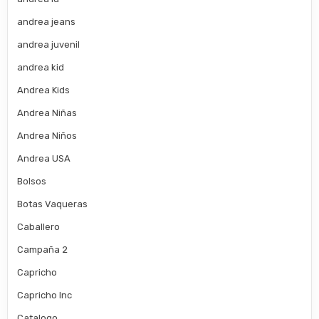
andrea jeans
andrea juvenil
andrea kid
Andrea Kids
Andrea Niñas
Andrea Niños
Andrea USA
Bolsos
Botas Vaqueras
Caballero
Campaña 2
Capricho
Capricho Inc
Catalogo