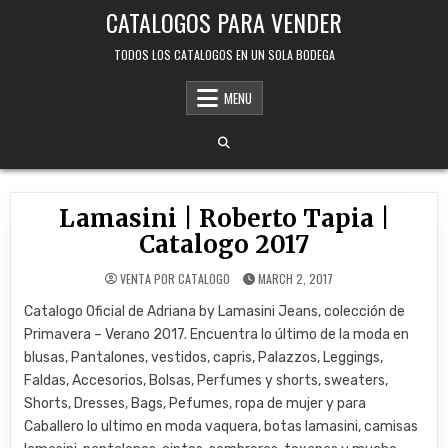
Skip
CATALOGOS PARA VENDER
to
content
TODOS LOS CATALOGOS EN UN SOLA BODEGA
MENU
Lamasini | Roberto Tapia |
Catalogo 2017
VENTA POR CATALOGO
MARCH 2, 2017
Catalogo Oficial de Adriana by Lamasini Jeans, colección de
Primavera – Verano 2017. Encuentra lo último de la moda en
blusas, Pantalones, vestidos, capris, Palazzos, Leggings,
Faldas, Accesorios, Bolsas, Perfumes y shorts, sweaters,
Shorts, Dresses, Bags, Pefumes, ropa de mujer y para
Caballero lo ultimo en moda vaquera, botas lamasini, camisas