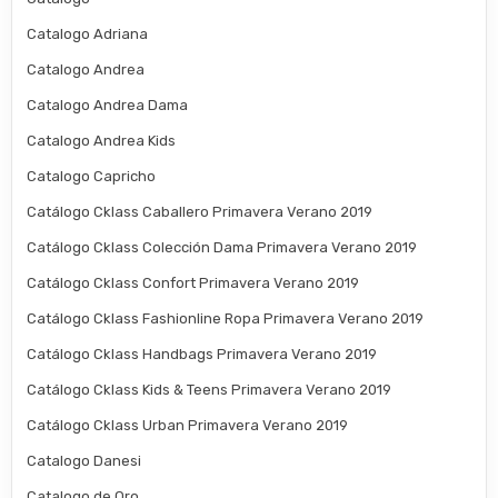
Catalogo Adriana
Catalogo Andrea
Catalogo Andrea Dama
Catalogo Andrea Kids
Catalogo Capricho
Catálogo Cklass Caballero Primavera Verano 2019
Catálogo Cklass Colección Dama Primavera Verano 2019
Catálogo Cklass Confort Primavera Verano 2019
Catálogo Cklass Fashionline Ropa Primavera Verano 2019
Catálogo Cklass Handbags Primavera Verano 2019
Catálogo Cklass Kids & Teens Primavera Verano 2019
Catálogo Cklass Urban Primavera Verano 2019
Catalogo Danesi
Catalogo de Oro