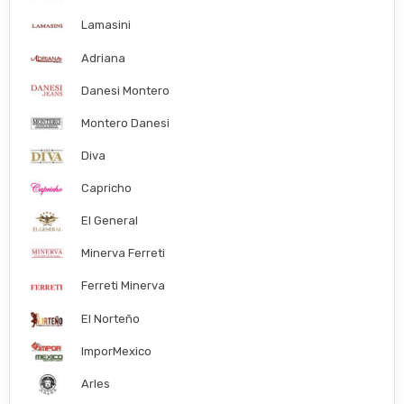
Lamasini
Adriana
Danesi Montero
Montero Danesi
Diva
Capricho
El General
Minerva Ferreti
Ferreti Minerva
El Norteño
ImporMexico
Arles