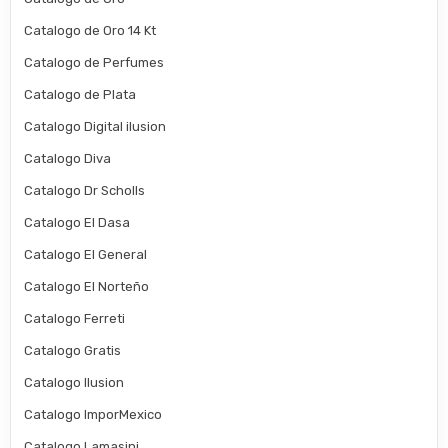
Catalogo de Oro 14 Kt
Catalogo de Perfumes
Catalogo de Plata
Catalogo Digital ilusion
Catalogo Diva
Catalogo Dr Scholls
Catalogo El Dasa
Catalogo El General
Catalogo El Norteño
Catalogo Ferreti
Catalogo Gratis
Catalogo Ilusion
Catalogo ImporMexico
Catalogo Lamasini