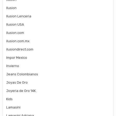
Ilusion
Ilusion Lenceria
Ilusion USA
ilusion.com
ilusion.com.mx
ilusiondirect.com
Impor Mexico
Invierno
Jeans Colombianos
Joyas De Oro
Joyeria de Oro 14K
Kids
Lamasini
Lamasini Adriana